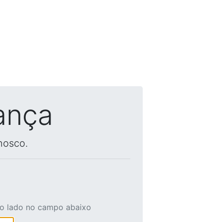
ança
nosco.
ao lado no campo abaixo