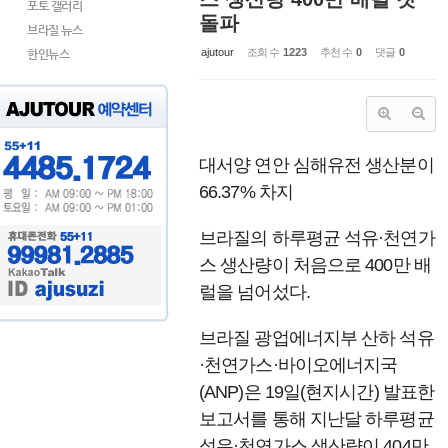
포토 갤러리
돌파
브라질 뉴스
ajutour
조회 수
1223
추천 수
0
댓글
0
한인뉴스
대서양 연안 심해유전 생산분이
66.37% 차지
브라질의 하루평균 석유·천연가
스 생산량이 처음으로 400만 배
럴을 넘어섰다.
브라질 광업에너지부 산하 석유
·천연가스·바이오에너지국
(ANP)은 19일(현지시간) 발표한
보고서를 통해 지난달 하루평균
석유·천연가스 생산량이 404만