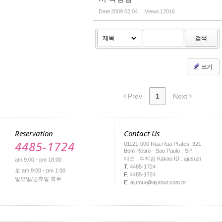
Date
2009.02.04
Views
12016
검색
쓰기
Prev
1
Next
Reservation
Contact Us
4485-1724
01121-000 Rua Rua Prates, 321
Bom Retiro - Sao Paulo - SP
대표 : 수지김 Kakao ID : ajusuzi
am 9:00 - pm 18:00
T.
4485-1724
토 am 9:00 - pm 1:00
F.
4485-1724
일요일/공휴일 휴무
E.
ajutour@ajutour.com.br