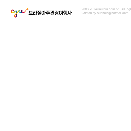
2003-2014©autour.com.br - All Ri
Criated by sunhoin@hotmail.com