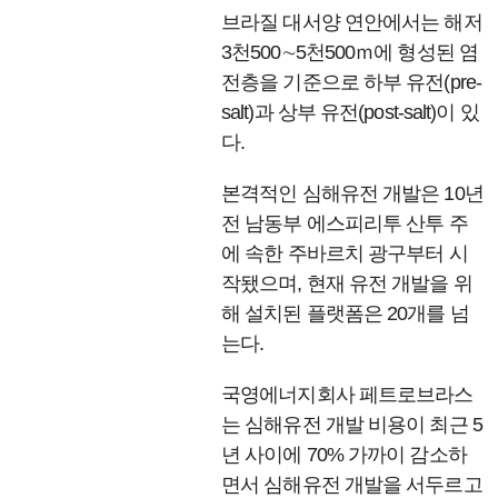
브라질 대서양 연안에서는 해저
3천500∼5천500ｍ에 형성된 염
전층을 기준으로 하부 유전(pre-
salt)과 상부 유전(post-salt)이 있
다.
본격적인 심해유전 개발은 10년
전 남동부 에스피리투 산투 주
에 속한 주바르치 광구부터 시
작됐으며, 현재 유전 개발을 위
해 설치된 플랫폼은 20개를 넘
는다.
국영에너지회사 페트로브라스
는 심해유전 개발 비용이 최근 5
년 사이에 70% 가까이 감소하
면서 심해유전 개발을 서두르고