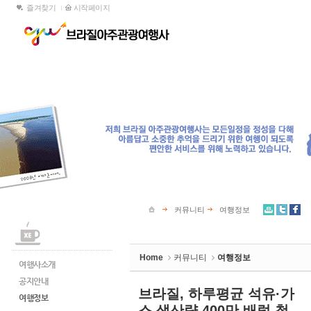
즐겨찾기
시작페이지
Sketchbook5, 스케치북5
홈
온라인구매
패키지
시즌특선
여행자보험
커뮤니티
Sketchbook5, 스케치북5
국내여행
여행사소
기획여행
공지안내
해외여행
여행정보
문의게시판
포토 갤
여행약관안내
브라질 
한인뉴스
커뮤니티
여행정보
Home
커뮤니티
여행정보
여행사소개
공지안내
브라질, 하루평균 석유·가
여행정보
스 생산량 400만 배럴 첫