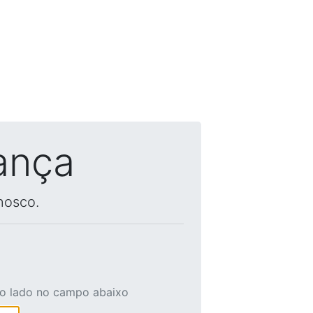
ança
nosco.
ao lado no campo abaixo