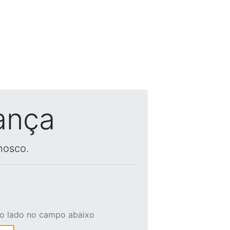
ança
nosco.
ao lado no campo abaixo