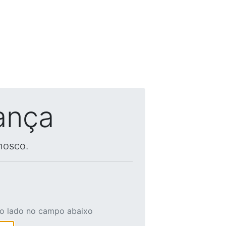
ança
nosco.
ao lado no campo abaixo