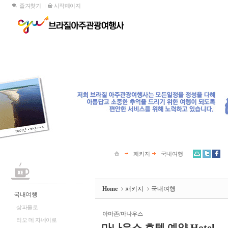
즐겨찾기
시작페이지
Sketchbook5, 스케치북5
홈
온라인구매
패키지
시즌특선
여행자보험
커뮤니티
Sketchbook5, 스케치북5
국내여행
여행사소
기획여행
공지안내
해외여행
여행정보
문의게시판
포토 갤
여행약관안내
브라질 
한인뉴스
패키지
국내여행
Home
패키지
국내여행
국내여행
상파울로
아마존/마나우스
리오 데 자네이로
마나우스 호텔 예약 Hotel