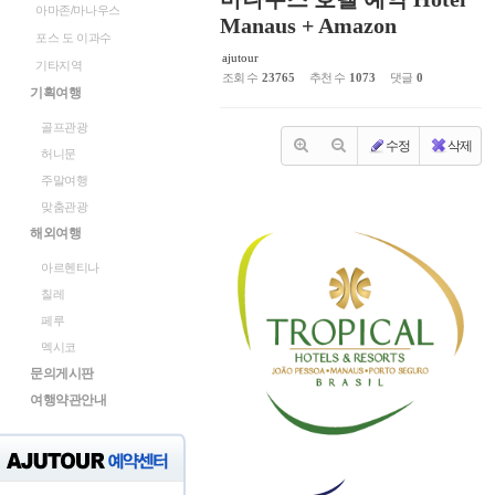
아마존/마나우스
Manaus + Amazon
포스 도 이과수
ajutour
기타지역
조회 수
23765
추천 수
1073
댓글
0
기획여행
골프관광
수정
삭제
허니문
주말여행
맞춤관광
해외여행
아르헨티나
칠레
페루
멕시코
문의게시판
여행약관안내