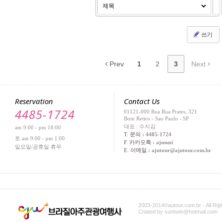
쓰기
Prev
1
2
3
Next
Reservation
Contact Us
4485-1724
01121-000 Rua Rua Prates, 321
Bom Retiro - Sao Paulo - SP
대표 : 수지김
am 9:00 - pm 18:00
T.
문의 : 4485-1724
토 am 9:00 - pm 1:00
F.
카카오톡 : ajusuzi
일요일/공휴일 휴무
E.
이메일 : ajutour@ajutour.com.br
2003-2014©autour.com.br - All Ri
Criated by sunhoin@hotmail.com