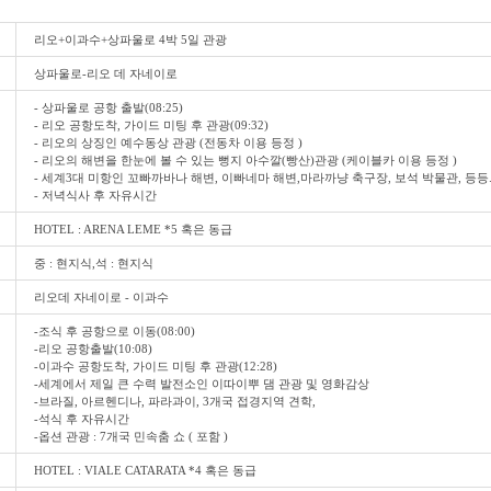
리오+이과수+상파울로 4박 5일 관광
상파울로-리오 데 자네이로
- 상파울로 공항 출발(08:25)
- 리오 공항도착, 가이드 미팅 후 관광(09:32)
- 리오의 상징인 예수동상 관광 (전동차 이용 등정 )
- 리오의 해변을 한눈에 볼 수 있는 뻥지 아수깔(빵산)관광 (케이블카 이용 등정 )
- 세계3대 미항인 꼬빠까바나 해변, 이빠네마 해변,마라까냥 축구장, 보석 박물관, 등등.
- 저녁식사 후 자유시간
HOTEL : ARENA LEME *5 혹은 동급
중 : 현지식,석 : 현지식
리오데 자네이로 - 이과수
-조식 후 공항으로 이동(08:00)
-리오 공항출발(10:08)
-이과수 공항도착, 가이드 미팅 후 관광(12:28)
-세계에서 제일 큰 수력 발전소인 이따이뿌 댐 관광 및 영화감상
-브라질, 아르헨디나, 파라과이, 3개국 접경지역 견학,
-석식 후 자유시간
-옵션 관광 : 7개국 민속춤 쇼 ( 포함 )
HOTEL : VIALE CATARATA *4 혹은 동급