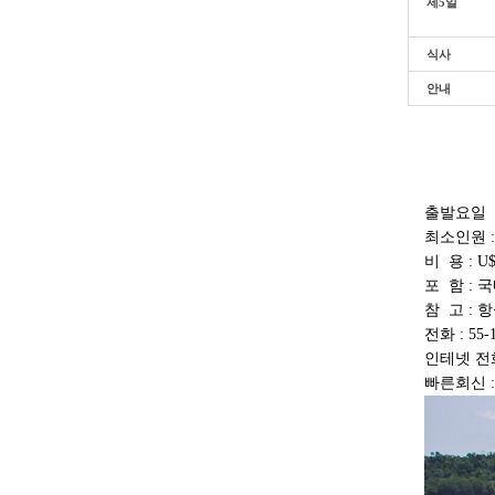
제5일
식사
안내
출발요일 
최소인원 :
비 용 : U
포 함 : 
참 고 : 
전화 : 55-1
인테넷 전화 :
빠른회신 : E