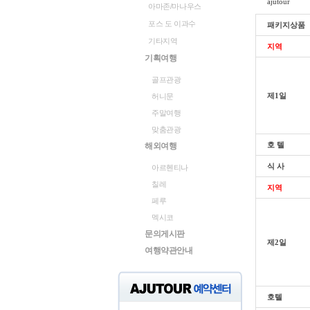
ajutour
아마존/마나우스
포스 도 이과수
패키지상품
기타지역
지역
기획여행
골프관광
제1일
허니문
주말여행
맞춤관광
호 텔
해외여행
식 사
아르헨티나
칠레
지역
페루
멕시코
문의게시판
제2일
여행약관안내
호텔