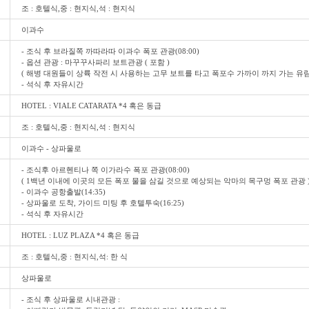
조 : 호텔식,중 : 현지식,석 : 현지식
이과수
- 조식 후 브라질쪽 까따라따 이과수 폭포 관광(08:00)
- 옵션 관광 : 마꾸꾸사파리 보트관광 ( 포함 )
( 해병 대원들이 상륙 작전 시 사용하는 고무 보트를 타고 폭포수 가까이 까지 가는 유람
- 석식 후 자유시간
HOTEL : VIALE CATARATA *4 혹은 동급
조 : 호텔식,중 : 현지식,석 : 현지식
이과수 - 상파울로
- 조식후 아르헨티나 쪽 이가라수 폭포 관광(08:00)
( 1백년 이내에 이곳의 모든 폭포 물을 삼길 것으로 예상되는 악마의 목구멍 폭포 관광 
- 이과수 공항출발(14:35)
- 상파울로 도착, 가이드 미팅 후 호텔투숙(16:25)
- 석식 후 자유시간
HOTEL : LUZ PLAZA *4 혹은 동급
조 : 호텔식,중 : 현지식,석: 한 식
상파울로
- 조식 후 상파울로 시내관광 :