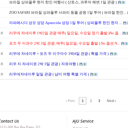
브라질 상파울루 현지 한인 여행사 ( 산토스, 과루자 해변 1일 관광 )
ZOO SAFARI 브라질 상파울루 사파리 동물 공원 1일 투어 ( 브라질 한인...
아파레시다 성모 성당 Aparecida 성당 1일 투어 ( 상파울루 한인 현지 ...
리우데 자네이루 1박2일 관광 매주( 일요일, 수요일 정기 출발 )No 옵...
이로
포즈 두 이과수 2박 3일 관광, 매주( 일요일, 수요일 출발 ) No 옵션 N...
수
리우데 자네이루 + 포즈 두 이구아수 3박4일 관광 ( 특별 가격 )
이로
리우 지 자네이로 2박 3일 관광 ( 자유여행 )
이로
리우데자네이루 일일 관광 ( 남미 여행 특별 가격 )
이로
Prev
1
2
3
Next
Contact Us
AJU Service
1121-000 Rua Rua Prates, 321