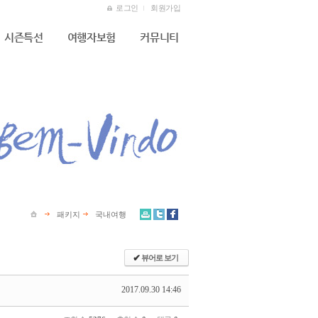
로그인
회원가입
시즌특선
여행자보험
커뮤니티
패키지
국내여행
✔
뷰어로 보기
2017.09.30 14:46