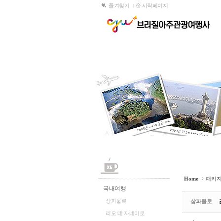
즐겨찾기
시작페이지
Sketchbook5, 스케치북5
Sketchbook5, 스케치북5
홈
온라인구매
패키지
시
Sketchbook5, 스케치북5
Sketchbook5, 스케치북5
국내여행
기획여행
해외여행
문의게시판
여행약관안내
Home
패키
국내여행
상파울로
상파울로
리오 데 자네이로