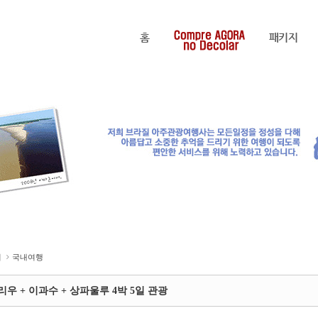
홈
패키지
즌특선
여행자보험
커뮤니티
여행사소개
공지안내
여행정보
포토 갤러리
브라질 뉴스
한인뉴스
지
국내여행
리우 + 이과수 + 상파울루 4박 5일 관광