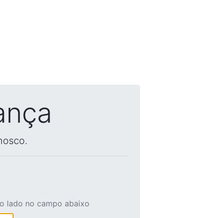
ança
nosco.
ao lado no campo abaixo